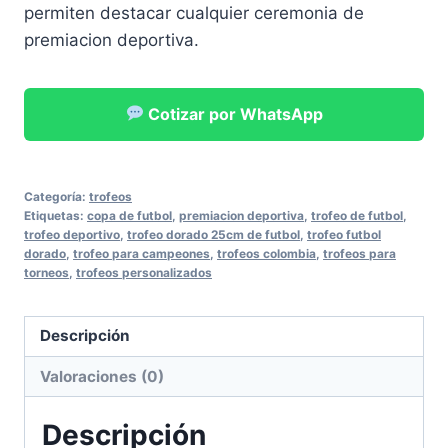
permiten destacar cualquier ceremonia de
premiacion deportiva.
Cotizar por WhatsApp
Categoría:
trofeos
Etiquetas:
copa de futbol
,
premiacion deportiva
,
trofeo de futbol
,
trofeo deportivo
,
trofeo dorado 25cm de futbol
,
trofeo futbol
dorado
,
trofeo para campeones
,
trofeos colombia
,
trofeos para
torneos
,
trofeos personalizados
Descripción
Valoraciones (0)
Descripción