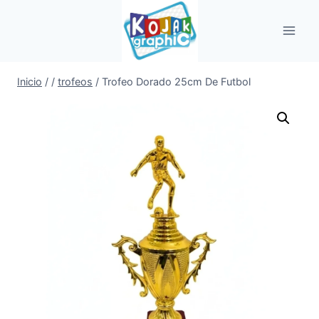
Saltar
al
contenido
Inicio
/
/
trofeos
/
Trofeo Dorado 25cm De Futbol