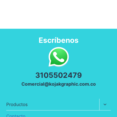
Escríbenos
3
105502479
Comercial@kojakgraphic.com.co
Altern
Productos
menú
hijo
Contacto