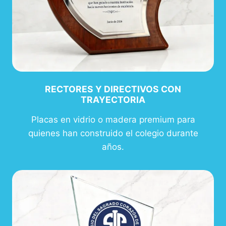
RECTORES Y DIRECTIVOS CON
TRAYECTORIA
Placas en vidrio o madera premium para
quienes han construido el colegio durante
años.