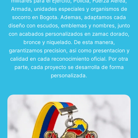
militares para el Ejercito, Policia, Fuerza Aerea,
Armada, unidades especiales y organismos de
socorro en Bogota. Ademas, adaptamos cada
diseño con escudos, emblemas y nombres, junto
con acabados personalizados en zamac dorado,
bronce y niquelado. De esta manera,
garantizamos precision, asi como presentacion y
calidad en cada reconocimiento oficial. Por otra
parte, cada proyecto se desarrolla de forma
personalizada.