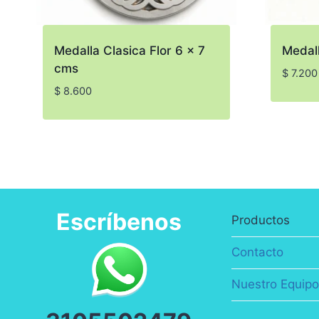
Medalla Clasica Flor 6 x 7
Medall
cms
$
7.200
$
8.600
Escríbenos
Productos
Contacto
Nuestro Equip