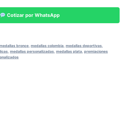
Cotizar por WhatsApp
medallas bronce
,
medallas colombia
,
medallas deportivas
,
licas
,
medallas personalizadas
,
medallas plata
,
premiaciones
onalizados