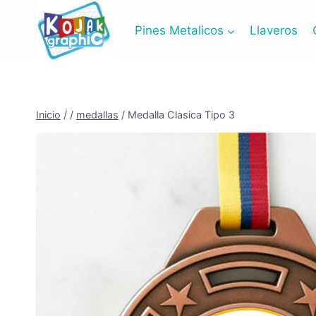
Saltar
al
Pines Metalicos
Llaveros
contenido
Inicio
/
/
medallas
/
Medalla Clasica Tipo 3