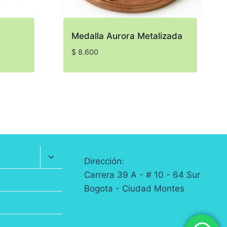
Medalla Aurora Metalizada
$
8.600
Alternar
Dirección:
menú
Carrera 39 A - # 10 - 64 Sur
hijo
Bogota - Ciudad Montes