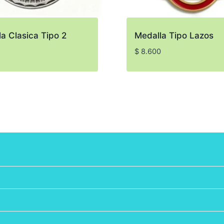
a Clasica Tipo 2
Medalla Tipo Lazos
$
8.600
o