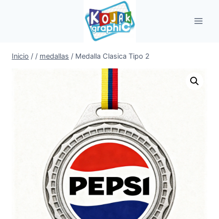
Saltar
al
contenido
Inicio
/
/
medallas
/
Medalla Clasica Tipo 2