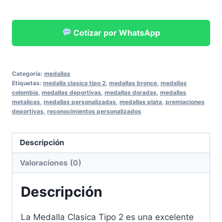
Cotizar por WhatsApp
Categoría:
medallas
Etiquetas:
medalla clasica tipo 2
,
medallas bronce
,
medallas
colombia
,
medallas deportivas
,
medallas doradas
,
medallas
metalicas
,
medallas personalizadas
,
medallas plata
,
premiaciones
deportivas
,
reconocimientos personalizados
Descripción
Valoraciones (0)
Descripción
La Medalla Clasica Tipo 2 es una excelente