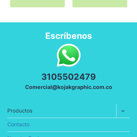
Escríbenos
3
105502479
Comercial@kojakgraphic.com.co
Altern
Productos
menú
hijo
Contacto