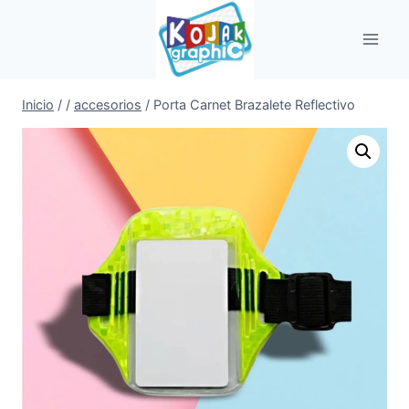
Saltar
al
contenido
Inicio
/
/
accesorios
/
Porta Carnet Brazalete Reflectivo