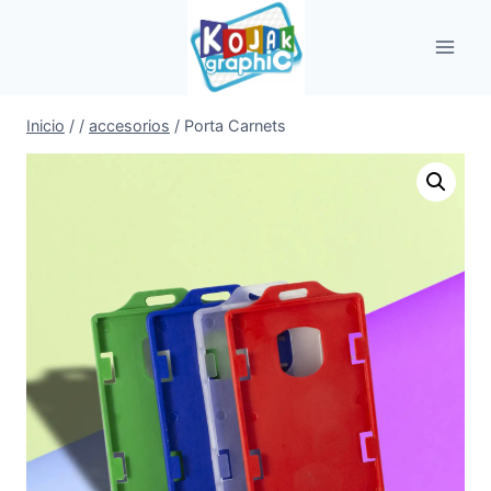
Saltar
al
contenido
Inicio
/
/
accesorios
/
Porta Carnets