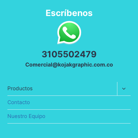
Escríbenos
3
105502479
Comercial@kojakgraphic.com.co
Altern
Productos
menú
hijo
Contacto
Nuestro Equipo