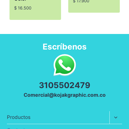
$
17.900
$
16.500
Escríbenos
3
105502479
Comercial@kojakgraphic.com.co
Altern
Productos
menú
hijo