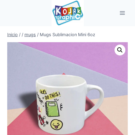
Saltar
al
contenido
Inicio
/
/
mugs
/
Mugs Sublimacion Mini 6oz