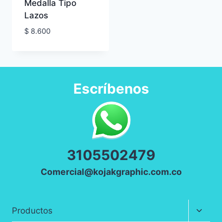
Medalla Tipo
Lazos
$
8.600
Escríbenos
3
105502479
Comercial@kojakgraphic.com.co
Altern
Productos
menú