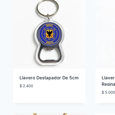
Llavero Destapador De 5cm
Llave
Resin
$
2.400
$
5.00