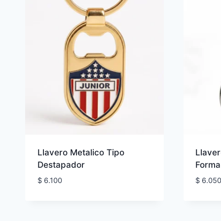
Llavero Metalico Tipo
Llave
Destapador
Forma
$
6.100
$
6.05