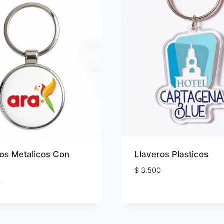
ros Metalicos Con
Llaveros Plasticos
$
3.500
0