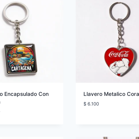
ro Encapsulado Con
Llavero Metalico Cor
a
$
6.100
0