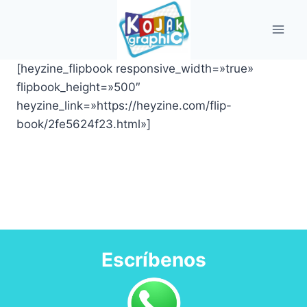
Saltar
al
contenido
[heyzine_flipbook responsive_width=»true»
flipbook_height=»500″
heyzine_link=»https://heyzine.com/flip-
book/2fe5624f23.html»]
Escríbenos