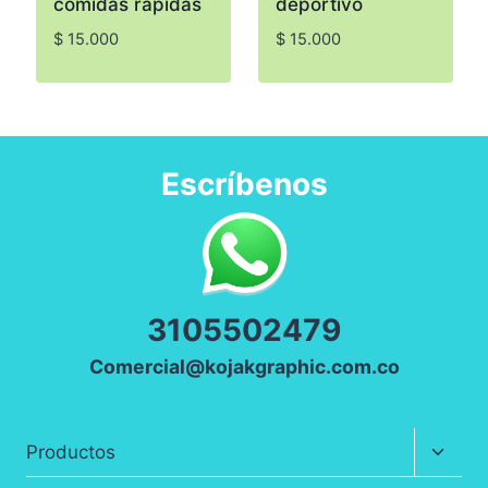
comidas rápidas
deportivo
$
15.000
$
15.000
Escríbenos
3
105502479
Comercial@kojakgraphic.com.co
Altern
Productos
menú