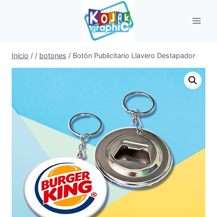
Saltar
al
contenido
Inicio
/
/
botones
/
Botón Publicitario Llavero Destapador