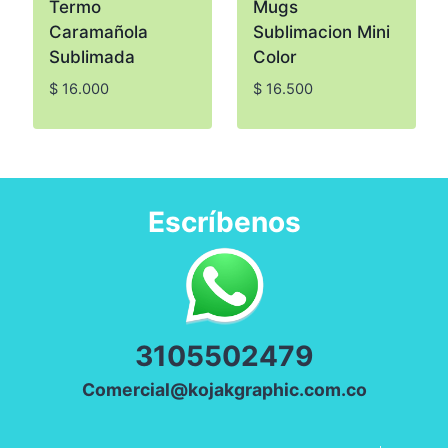
Termo
Mugs
Caramañola
Sublimacion Mini
Sublimada
Color
$
16.000
$
16.500
Escríbenos
3
105502479
Comercial@kojakgraphic.com.co