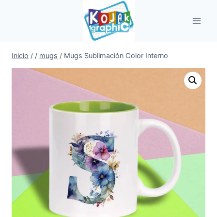
Saltar
al
contenido
Inicio
/
/
mugs
/
Mugs Sublimación Color Interno