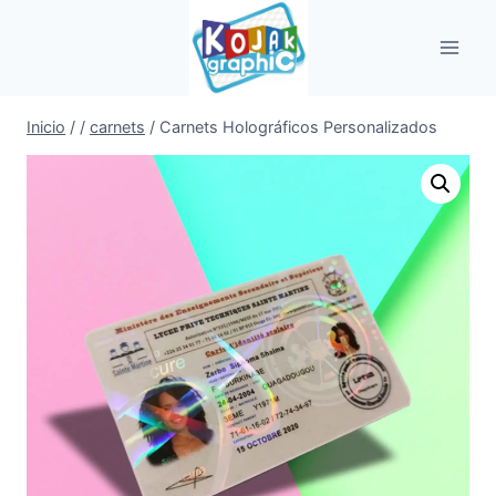
Saltar
al
contenido
Inicio
/
/
carnets
/
Carnets Holográficos Personalizados