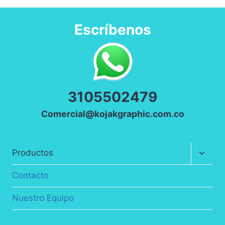
Escríbenos
3
105502479
Comercial@kojakgraphic.com.co
Altern
Productos
menú
hijo
Contacto
Nuestro Equipo